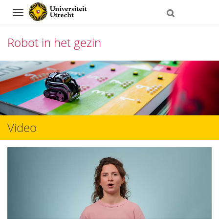
Navigation
Robot in het gezin
Direct
naar
het
inhoud
Video